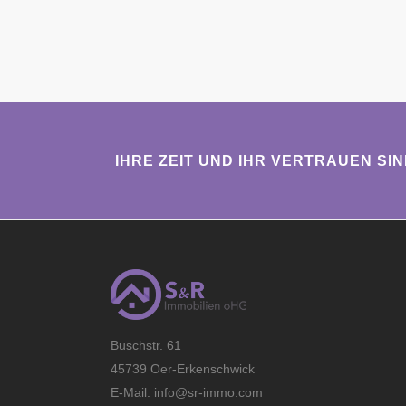
IHRE ZEIT UND IHR VERTRAUEN SI
Buschstr. 61
45739 Oer-Erkenschwick
E-Mail: info@sr-immo.com